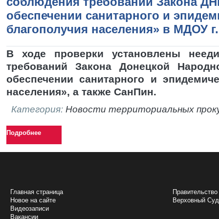
соблюдения требований Закона ДН
обеспечении санитарного и эпидем
благополучия населения» в МДОУ г
В ходе проверки установлены неед
требований Закона Донецкой Народн
обеспечении санитарного и эпидемиче
населения», а также СанПин.
Категория:
Новости территориальных прок
Подробнее
НАВИГАЦИЯ
ПОЛЕЗНЫЕ 
Главная страница
Правительство
Новое на сайте
Верховный Cу
Видеозаписи
Вакансии