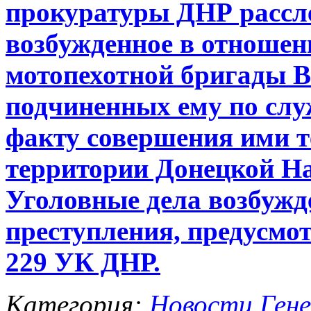
прокуратуры ДНР рассле
возбужденное в отношен
мотопехотной бригады В
подчиненных ему по слу
факту совершения ими т
территории Донецкой На
Уголовные дела возбужд
преступления, предусмотре
229
УК ДНР.
Категория:
Новости Гене