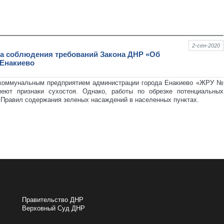
2-сен-2020
ка соблюдения требований Закона ДНР «Об
 Енакиево
й коммунальным предприятием администрации города Енакиево «ЖРУ №
меют признаки сухостоя. Однако, работы по обрезке потенциальных
 Правил содержания зеленых насаждений в населенных пунктах.
ПОЛЕЗНЫЕ ССЫЛКИ
Правительство ДНР
Верховный Cуд ДНР