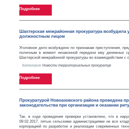
Подробнее
Шахтерская межрайонная прокуратура возбудила у
должностным лицом
Уголовное дело возбуждено по признакам преступления, пред
поличным в момент незаконной передачи ему денежных с
Шахтерской межрайонной прокуратуры во взаимодействии с 
Категория:
Новости территориальных прокуратур
Подробнее
Прокуратурой Новоазовского района проведена п
законодательства при организации и оказании рит
Так, в ходе проведения проверки установлено, что в на
09.02.2017, пятью сельскими администрациями не все кла
корпорацией по разработке и реализации современных техн