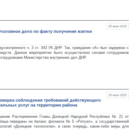
20-мая-2020
головное дело по факту получения взятки
усмотренного ч. 3 ст. 343 УК ДНР. Так, гражданин «А» был задержан с
редств. Данное мероприятие было осуществлено силами сотрудников
сотрудниками Министерства внутренних дел ДНР.
20-мая-2020
роверка соблюдения требований действующего
уальных услуг на территории района
рушение Распоряжения Главы Донецкой Народной Республики № 21 от
дбища переданы на баланс филиала № 5 «Ритуал», а государственной
ологий «Донецкие технологии», в свою очередь, какие-либо меры для