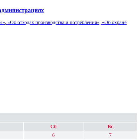
 администрациях
, «Об отходах производства и потребления», «Об охране
Сб
Вс
6
7