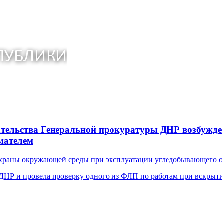
ательства Генеральной прокуратуры ДНР возбужде
мателем
охраны окружающей среды при эксплуатации угледобывающего о
ДНР и провела проверку одного из ФЛП по работам при вскрыти