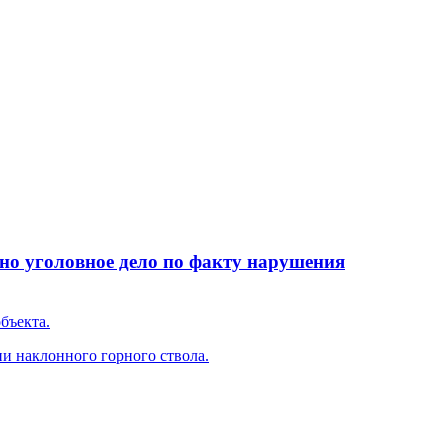
но уголовное дело по факту нарушения
бъекта.
и наклонного горного ствола.